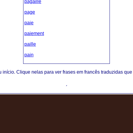
pagaille
page
paie
paiement
paille
pain
paix
 início. Clique nelas para ver frases em francês traduzidas q
Palais
paletot
´
palme
panache
panda
panier