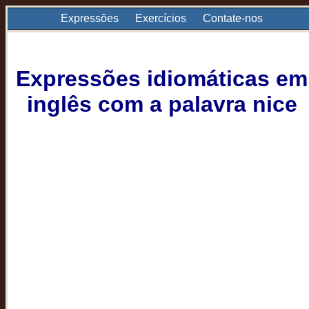
Expressões
Exercícios
Contate-nos
Expressões idiomáticas em
inglês com a palavra nice