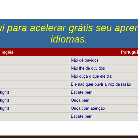
i para acelerar grátis seu apr
idiomas.
Inglês
Portugu
Não dê ouvidos
Não lhe dê ouvidos
Não ouça o que ele diz
Ele não quer ouvir a voz da razão
tight)
Escute bem!
tight)
Ouça bem
tight)
Ouça com atenção
Escute bem!