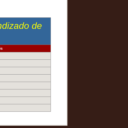
endizado de
ês