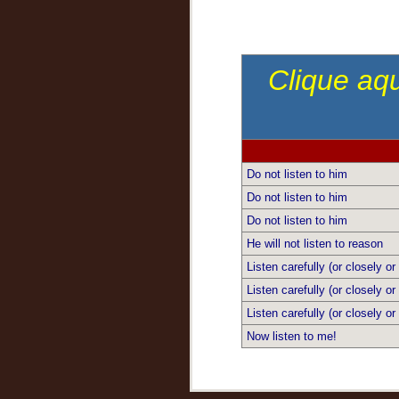
Clique aqu
Do not listen to him
Do not listen to him
Do not listen to him
He will not listen to reason
Listen carefully (or closely or 
Listen carefully (or closely or 
Listen carefully (or closely or 
Now listen to me!