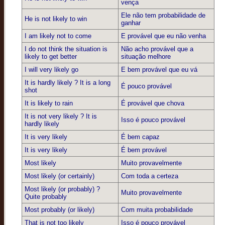
vença
Ele não tem probabilidade de
He is not likely to win
ganhar
I am likely not to come
E provável que eu não venha
I do not think the situation is
Não acho provável que a
likely to get better
situação melhore
I will very likely go
E bem provável que eu vá
It is hardly likely ? It is a long
É pouco provável
shot
It is likely to rain
É provável que chova
It is not very likely ? It is
Isso é pouco provável
hardly likely
It is very likely
É bem capaz
It is very likely
É bem provável
Most likely
Muito provavelmente
Most likely (or certainly)
Com toda a certeza
Most likely (or probably) ?
Muito provavelmente
Quite probably
Most probably (or likely)
Com muita probabilidade
That is not too likely
Isso é pouco provável