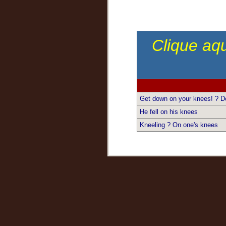
Clique aqu
Get down on your knees! ? D
He fell on his knees
Kneeling ? On one's knees