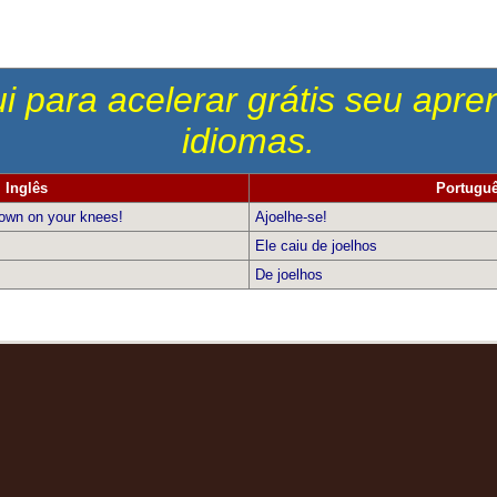
i para acelerar grátis seu apr
idiomas.
Inglês
Portugu
own on your knees!
Ajoelhe-se!
Ele caiu de joelhos
De joelhos