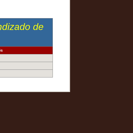
endizado de
ês