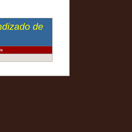
endizado de
ês