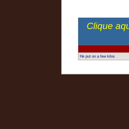
Clique aqu
He put on a few kilos