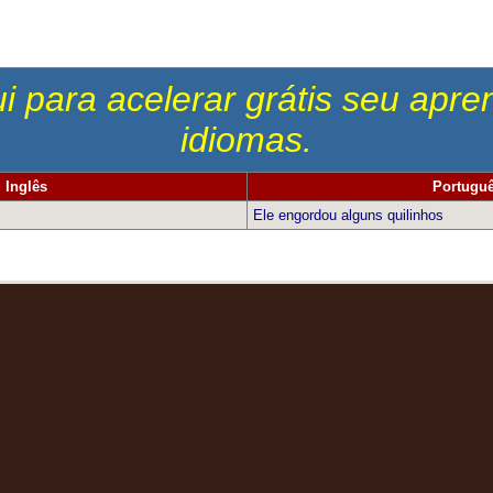
i para acelerar grátis seu apr
idiomas.
Inglês
Portugu
Ele engordou alguns quilinhos