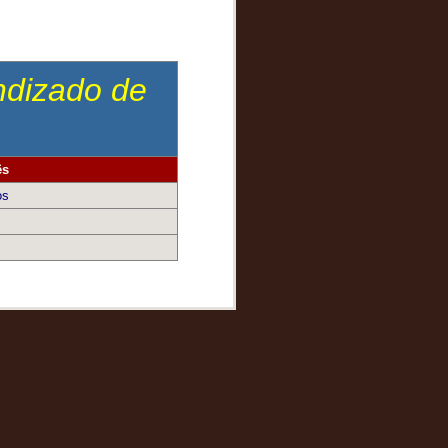
endizado de
ês
os