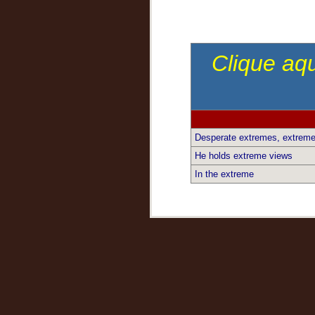
Clique aqu
Desperate extremes, extrem
He holds extreme views
In the extreme