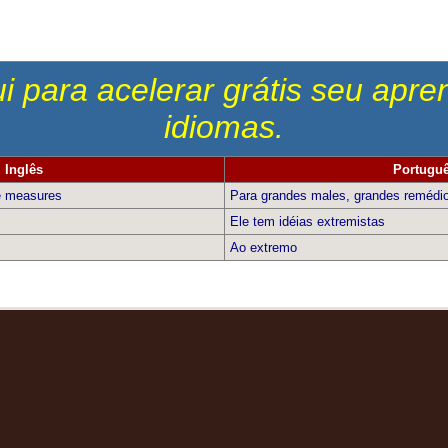
i para acelerar grátis seu apr
idiomas.
Inglês
Portugu
e measures
Para grandes males, grandes remédi
Ele tem idéias extremistas
Ao extremo