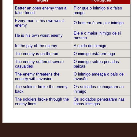
Inglês
Português
Better an open enemy than a
Pior que o inimigo é o falso
false friend
amigo
Every man is his own worst
O homem é seu pior inimigo
enemy
Ele é o maior inimigo de si
He is his own worst enemy
mesmo
In the pay of the enemy
A soldo do inimigo
The enemy is on the run
O inimigo está em fuga
The enemy suffered severe
O inimigo sofreu pesadas
casualties
baixas
The enemy threatens the
O inimigo ameaça o país de
country with invasion
invasão
The soldiers broke the enemy
Os soldados rechaçaram ao
back
inimigo
The soldiers broke through the
Os soldados penetraram nas
enemy lines
linhas inimigas