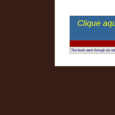
Clique aqu
The book went through six ed