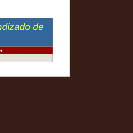
endizado de
ês