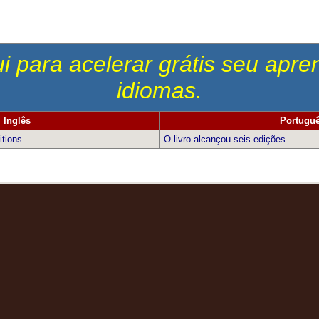
i para acelerar grátis seu apr
idiomas.
Inglês
Portugu
itions
O livro alcançou seis edições