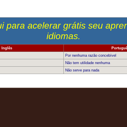
i para acelerar grátis seu apr
idiomas.
Inglês
Portugu
Por nenhuma razão concebível
Não tem utilidade nenhuma
Não serve para nada