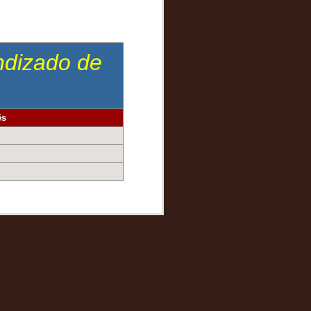
endizado de
ês