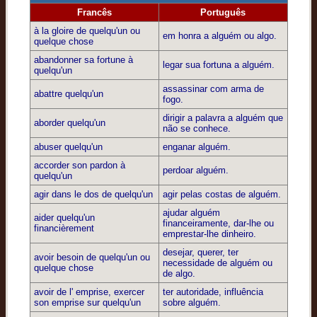
Francês
Português
à la gloire de quelqu'un ou
em honra a alguém ou algo.
quelque chose
abandonner sa fortune à
legar sua fortuna a alguém.
quelqu'un
assassinar com arma de
abattre quelqu'un
fogo.
dirigir a palavra a alguém que
aborder quelqu'un
não se conhece.
abuser quelqu'un
enganar alguém.
accorder son pardon à
perdoar alguém.
quelqu'un
agir dans le dos de quelqu'un
agir pelas costas de alguém.
ajudar alguém
aider quelqu'un
financeiramente, dar-lhe ou
financièrement
emprestar-lhe dinheiro.
desejar, querer, ter
avoir besoin de quelqu'un ou
necessidade de alguém ou
quelque chose
de algo.
avoir de l' emprise, exercer
ter autoridade, influência
son emprise sur quelqu'un
sobre alguém.