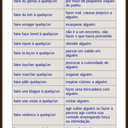
faire du genou à quelqu'un
por meio de pequenos toques
de joelho.
fazer mal, causar prejuízo a
faire du tort à quelqu'un
alguém.
faire enrager quelqu'un
exasperar alguém.
não ir a um encontro, não
faire faux bond à quelqu'un
fazer o que havia prometido.
faire injure à quelqu'un
ofender alguém.
passar um sabão em
faire la leçon à quelqu'un
alguém.
provocar a curiosidade de
faire loucher quelqu'un
alguém.
faire marcher quelqu'un
enganar alguém.
faire pâlir quelqu'um
inspirar ciúmes a alguém.
fazer uma brincadeira com
faire une blague à quelqu'un
alguém.
faire une visite à quelqu'un
visitar alguém.
agir sobre alguém ou fazer a
pessoa agir contra sua
faire violence à quelqu'un
vontade empregando força
ou intimidação.