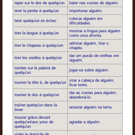
taper sur le dos de quelqu'un
bater nas costas de alguém.
tenir la jambe à quelqu'un
importunar alguém.
colocar alguém em
tenir quelqu'un en échec
dificuldades.
mostrar a língua para alguém
tirer la langue à quelqu'un
como uma afronta.
admirar alguém, tirar o
tirer le chapeau à quelqu'um
chapéu.
dar um puxão de orelhas em
tirer les oreilles à quelqu'un
alguém.
tomber sur le paletot de
jogar-se sobre alguém.
quelqu'un
virar a cabeça de alguém,
tourner la tête à, de quelqu'un
ficar tonto.
dar as costas para alguém,
tourner le dos à quelqu'un
abandoná-lo.
traîner quelqu'un dans la
arrastar alguém na lama.
boue
trouver grâce devant
quelqu'un/aux yeux de
agradar a alguém.
quelqu'un
violer le domicile de