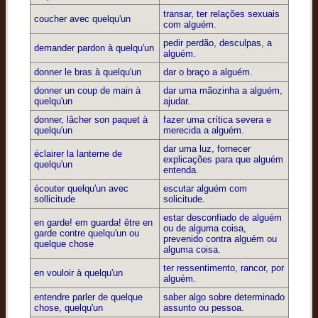
transar, ter relações sexuais
coucher avec quelqu'un
com alguém.
pedir perdão, desculpas, a
demander pardon à quelqu'un
alguém.
donner le bras à quelqu'un
dar o braço a alguém.
donner un coup de main à
dar uma mãozinha a alguém,
quelqu'un
ajudar.
donner, lâcher son paquet à
fazer uma crítica severa e
quelqu'un
merecida a alguém.
dar uma luz, fornecer
éclairer la lanterne de
explicações para que alguém
quelqu'un
entenda.
écouter quelqu'un avec
escutar alguém com
sollicitude
solicitude.
estar desconfiado de alguém
en garde! em guarda! être en
ou de alguma coisa,
garde contre quelqu'un ou
prevenido contra alguém ou
quelque chose
alguma coisa.
ter ressentimento, rancor, por
en vouloir à quelqu'un
alguém.
entendre parler de quelque
saber algo sobre determinado
chose, quelqu'un
assunto ou pessoa.