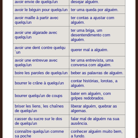
avoir envie de quelqu'un
desejar alguém.
avoir le béguin pour quelqu'un
ter uma queda por alguém.
avoir maille à partir avec
ter contas a ajustar com
quelqu'un
alguém.
ter uma briga, um
avoir une algarade avec
desentendimento com
quelqu'un
alguém.
avoir une dent contre quelqu
querer mal a alguém.
´un
avoir une entrevue avec
ter uma entrevista, uma
quelqu'un
conversa com alguém.
boire les paroles de quelqu'un
beber as palavras de alguém.
contar histórias, lorotas, a
bourrer le crâne à quelqu'un
alguém.
bater em alguém, com
bourrer quelqu'un de coups
golpes redobrados.
briser les liens, les chaînes
liberar alguém, quebrar as
de quelqu'un
algemas.
casser du sucre sur le dos
falar mal de alguém na sua
de quelqu'un
ausência.
connaître quelqu'un comme
conhecer alguém muito bem,
sa poche
a fundo.