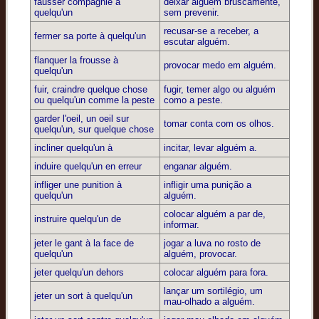
fausser compagnie à
deixar alguém bruscamente,
quelqu'un
sem prevenir.
recusar-se a receber, a
fermer sa porte à quelqu'un
escutar alguém.
flanquer la frousse à
provocar medo em alguém.
quelqu'un
fuir, craindre quelque chose
fugir, temer algo ou alguém
ou quelqu'un comme la peste
como a peste.
garder l'oeil, un oeil sur
tomar conta com os olhos.
quelqu'un, sur quelque chose
incliner quelqu'un à
incitar, levar alguém a.
induire quelqu'un en erreur
enganar alguém.
infliger une punition à
infligir uma punição a
quelqu'un
alguém.
colocar alguém a par de,
instruire quelqu'un de
informar.
jeter le gant à la face de
jogar a luva no rosto de
quelqu'un
alguém, provocar.
jeter quelqu'un dehors
colocar alguém para fora.
lançar um sortilégio, um
jeter un sort à quelqu'un
mau-olhado a alguém.