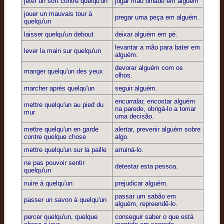
jeter un sort contre quelqu'un
jogar mau olhado em alguém
jouer un mauvais tour à
pregar uma peça em alguém.
quelqu'un
laisser quelqu'un debout
deixar alguém em pé.
levantar a mão para bater em
lever la main sur quelqu'un
alguém.
devorar alguém com os
manger quelqu'un des yeux
olhos.
marcher après quelqu'un
seguir alguém.
encurralar, encostar alguém
mettre quelqu'un au pied du
na parede, obrigá-lo a tomar
mur
uma decisão.
mettre quelqu'un en garde
alertar, prevenir alguém sobre
contre quelque chose
algo.
mettre quelqu'un sur la paille
arruiná-lo.
ne pas pouvoir sentir
detestar esta pessoa.
quelqu'un
nuire à quelqu'un
prejudicar alguém.
passar um sabão em
passer un savon à quelqu'un
alguém, repreendê-lo.
percer quelqu'un, quelque
conseguir saber o que está