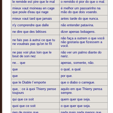
le remède est pire que le mal
o remédio é pior do que o mal.
mieux vaut moineau en cage
é melhor um passarinho na
que poule d'eau qui nage
mão do que dois voando.
mieux vaut tard que jamais
antes tarde do que nunca.
n'y comprendre que dalle
não entender patavina.
ne dire que des bêtises
dizer apenas bobagens.
não faça a outrem o que você
ne fais pas à autrui ce que tu
não gostaria que fizessem a
ne voudrais pas qu'on te fît
você.
ne pas voir plus loin que le
não ver um palmo diante do
bout de son nez
nariz.
ne... que
apenas, somente, não.
que
o qual, a qual.
que
por que.
que le Diable l´emporte
que o diabo o carregue.
que, : ce à quoi Thierry pense
aquilo em que Thierry pensa
toujours
sempre.
qui que ce soit
quem quer que seja.
quoi que ce soit
o que quer que seja.
rien de moins que
nada mais nada menos que.