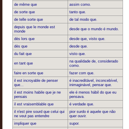
de même que
assim como.
de sorte que
tanto que.
de telle sorte que
de tal modo que.
depuis que le monde est
desde que o mundo é mundo.
monde
dès lors que
desde que, visto que.
dès que
desde que.
du fait que
visto que.
na qualidade de, considerado
en tant que
como.
faire en sorte que
fazer com que.
il est incroyable de penser
é inacreditável, inconcebível,
que...
inimaginável, pensar que.
il est moins habile que je ne
ele é menos hábil do que eu
pensais
pensava.
il est vraisemblable que
é verdade que.
il n'est pire sourd que celui qui
pior surdo é aquele que não
ne veut pas entendre
quer ouvir.
impliquer que
supor.