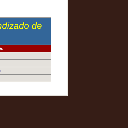
endizado de
ês
o.