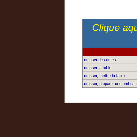
Clique aqu
dresser des actes
dresser la table
dresser, mettre la table
dresser, préparer une embus