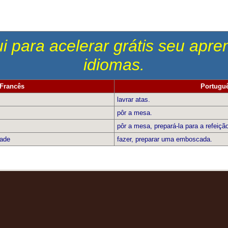
i para acelerar grátis seu apr
idiomas.
Francês
Portugu
lavrar atas.
pôr a mesa.
pôr a mesa, prepará-la para a refeiçã
cade
fazer, preparar uma emboscada.