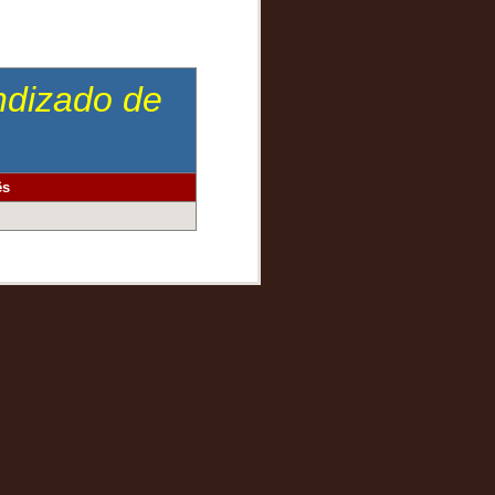
endizado de
ês