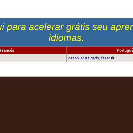
i para acelerar grátis seu apr
idiomas.
Francês
Portugu
desopilar o fígado, fazer rir.